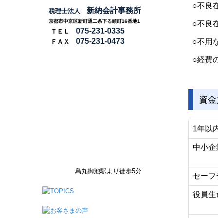
○不良
新納会計事務所
税理士法人
京都市中京区新町通二条下る頭町
16番地1
○不良
075-231-0335
ＴＥＬ
075-231-0473
○不用
ＦＡＸ
○経
資金
1年以
中小企
烏丸御池駅より徒歩5分
セーフ
役員生