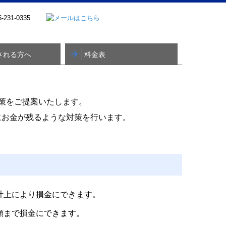
される方へ
料金表
法人のお客様
個人事業主のお客様
相続税・贈与税のお客様
策をご提案いたします。
にお金が残るような対策を行います。
計上により損金にできます。
額まで損金にできます。