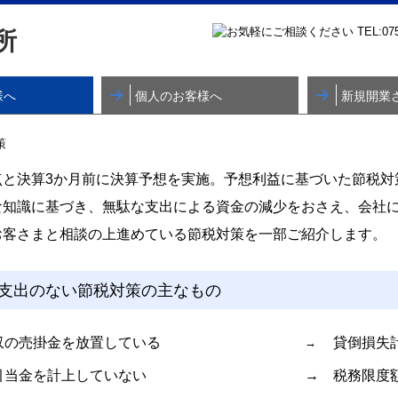
様へ
個人のお客様へ
新規開業
考えの方
点と決算3か月前に決算予想を実施。予想利益に基づいた節税対
な知識に基づき、無駄な支出による資金の減少をおさえ、会社
お客さまと相談の上進めている節税対策を一部ご紹介します。
支出のない節税対策の主なもの
収の売掛金を放置している
貸倒損失
→
引当金を計上していない
→
税務限度