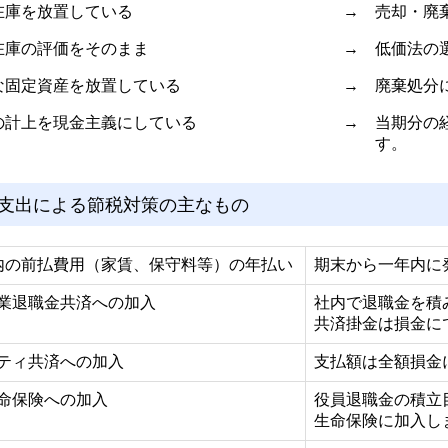
在庫を放置している
→
売却・廃
在庫の評価をそのまま
→
低価法の
な固定資産を放置している
→
廃棄処分
費の計上を現金主義にしている
→
当期分の
す。
支出による節税対策の主なもの
内の前払費用（家賃、保守料等）の年払い
期末から一年内に
業退職金共済への加入
社内で退職金を積
共済掛金は損金に
ティ共済への加入
支払額は全額損金
命保険への加入
役員退職金の積立
生命保険に加入し