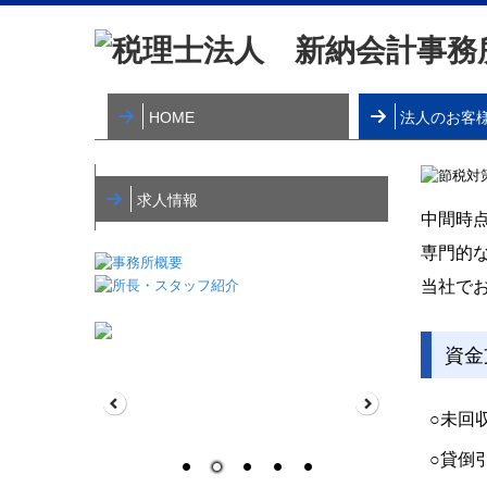
HOME
法人のお客
税理士変更をお
求人情報
中間時
専門的
当社で
資金
○未回
○貸倒