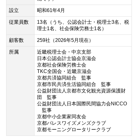
設立
昭和61年4月
従業員数
13名（うち、公認会計士・税理士3名、税
理士1名、社会保険労務士1名）
顧客数
259社（2026年5月現在）
所属
近畿税理士会・中京支部
日本公認会計士協会京滋会
京都社会保険労務士会
TKC全国会・近畿京滋会
京都共済協同組合 監事
京都市民共済生活協同組合 監事
公益財団法人京都市文化観光資源保護財
団 監事
公益財団法人日本国際民間協力会NICCO
監事
京都中小企業家同友会
京都パレスワイズメンズクラブ
京都モーニングロータリークラブ