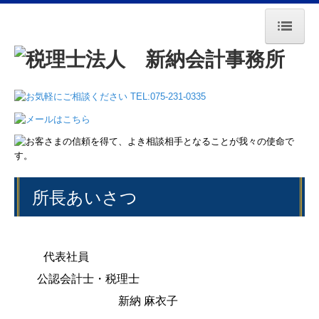
HOME
法人のお客様へ
税理士変更をお考えの方
個人のお客様へ
所長あいさつ
新規開業される方へ
代表社員
料金表
公認会計士・税理士
法人のお客様
新納 麻衣子
個人事業主のお客様