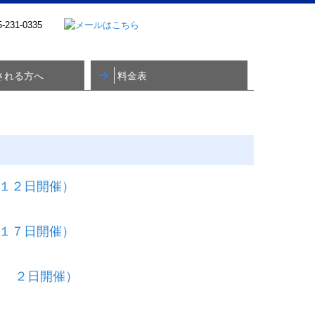
される方へ
料金表
法人のお客様
個人事業主のお客様
相続税・贈与税のお客様
１２日開催）
１７日開催）
月 ２日開催）